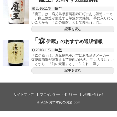
王」のおすすめ通販情報
2016/11/6
芋
「魔王」は、鹿児島県肝属郡錦江町にある酒造メーカ
ー、白玉醸造が製造する芋焼酎の銘柄。 手に入りにく
いことから、「幻の焼酎」として知られ、同...
記事を読む
「森
伊蔵」のおすすめ通販情報
2016/11/5
芋
「森伊蔵」は、鹿児島県垂水市にある酒造メーカー、
森伊蔵酒造が製造する芋焼酎の銘柄。 手に入りにくい
ことから、「幻の焼酎」として知られ、同じ...
記事を読む
サイトマップ
プライバシー・ポリシー
お問い合わせ
© 2016
おすすめのお酒.com