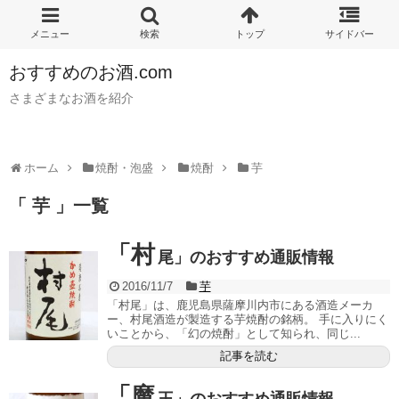
おすすめのお酒.com
さまざまなお酒を紹介
ホーム
焼酎・泡盛
焼酎
芋
「 芋 」一覧
「村
尾」のおすすめ通販情報
2016/11/7
芋
「村尾」は、鹿児島県薩摩川内市にある酒造メーカ
ー、村尾酒造が製造する芋焼酎の銘柄。 手に入りにく
いことから、「幻の焼酎」として知られ、同じ...
記事を読む
「魔