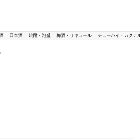
酒
日本酒
焼酎・泡盛
梅酒・リキュール
チューハイ・カクテ
米